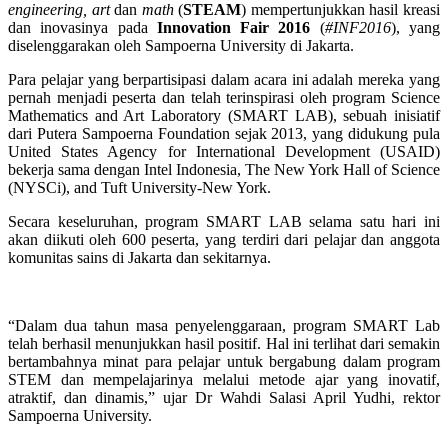
engineering, art
dan
math
(
STEAM
) mempertunjukkan hasil kreasi
dan inovasinya pada
Innovation Fair 2016
(
#INF2016
), yang
diselenggarakan oleh Sampoerna University di Jakarta.
Para pelajar yang berpartisipasi dalam acara ini adalah mereka yang
pernah menjadi peserta dan telah terinspirasi oleh program Science
Mathematics and Art Laboratory (SMART LAB), sebuah inisiatif
dari Putera Sampoerna Foundation sejak 2013, yang didukung pula
United States Agency for International Development (USAID)
bekerja sama dengan Intel Indonesia, The New York Hall of Science
(NYSCi), and Tuft University-New York.
Secara keseluruhan, program SMART LAB selama satu hari ini
akan diikuti oleh 600 peserta, yang terdiri dari pelajar dan anggota
komunitas sains di Jakarta dan sekitarnya.
“Dalam dua tahun masa penyelenggaraan, program SMART Lab
telah berhasil menunjukkan hasil positif. Hal ini terlihat dari semakin
bertambahnya minat para pelajar untuk bergabung dalam program
STEM dan mempelajarinya melalui metode ajar yang inovatif,
atraktif, dan dinamis,” ujar Dr Wahdi Salasi April Yudhi, rektor
Sampoerna University.