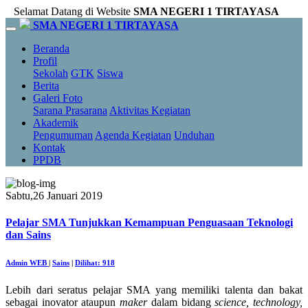
Selamat Datang di Website
SMA NEGERI 1 TIRTAYASA
SMA NEGERI 1 TIRTAYASA
Beranda
Profil
Sekolah
GTK
Siswa
Berita
Galeri Foto
Sarana Prasarana
Aktivitas Kegiatan
Akademik
Pengumuman
Agenda Kegiatan
Unduhan
Kontak
PPDB
Sabtu,26 Januari 2019
Pelajar SMA Tunjukkan Kemampuan Penguasaan Teknologi
dan Sains
Admin WEB
|
Sains
|
Dilihat: 918
Lebih dari seratus pelajar SMA yang memiliki talenta dan bakat
sebagai inovator ataupun
maker
dalam bidang
science, technology,