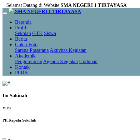
Selamat Datang di Website
SMA NEGERI 1 TIRTAYASA
SMA NEGERI 1 TIRTAYASA
Beranda
Profil
Sekolah
GTK
Siswa
Berita
Galeri Foto
Sarana Prasarana
Aktivitas Kegiatan
Akademik
Pengumuman
Agenda Kegiatan
Unduhan
Kontak
PPDB
Iin Sakinah
M.Pd
Plt Kepala Sekolah