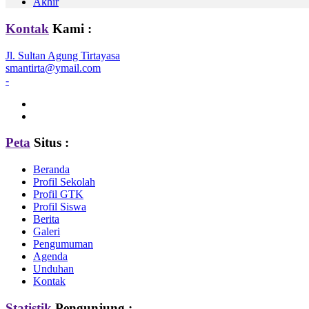
Akhir
Kontak
Kami :
Jl. Sultan Agung Tirtayasa
smantirta@ymail.com
-
Peta
Situs :
Beranda
Profil Sekolah
Profil GTK
Profil Siswa
Berita
Galeri
Pengumuman
Agenda
Unduhan
Kontak
Statistik
Pengunjung :