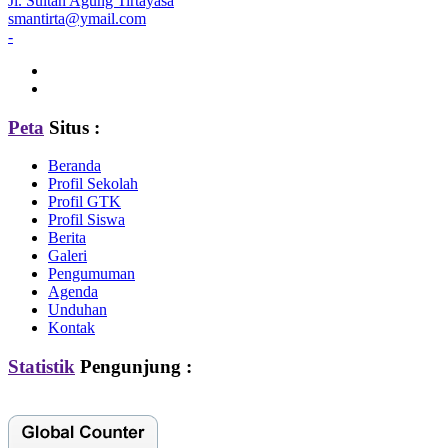
Jl. Sultan Agung Tirtayasa
smantirta@ymail.com
-
Peta
Situs :
Beranda
Profil Sekolah
Profil GTK
Profil Siswa
Berita
Galeri
Pengumuman
Agenda
Unduhan
Kontak
Statistik
Pengunjung :