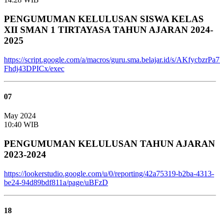
PENGUMUMAN KELULUSAN SISWA KELAS
XII SMAN 1 TIRTAYASA TAHUN AJARAN 2024-
2025
https://script.google.com/a/macros/guru.sma.belajar.id/s/AK
Fhdj43DPICx/exec
07
May 2024
10:40 WIB
PENGUMUMAN KELULUSAN TAHUN AJARAN
2023-2024
https://lookerstudio.google.com/u/0/reporting/42a75319-b2ba-4313-
be24-94d89bdf811a/page/uBFzD
18