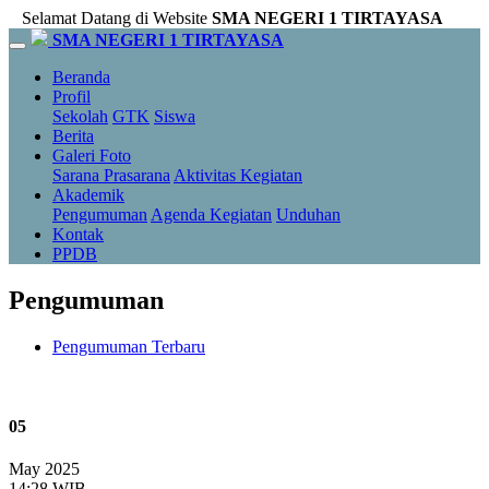
Selamat Datang di Website
SMA NEGERI 1 TIRTAYASA
SMA NEGERI 1 TIRTAYASA
Beranda
Profil
Sekolah
GTK
Siswa
Berita
Galeri Foto
Sarana Prasarana
Aktivitas Kegiatan
Akademik
Pengumuman
Agenda Kegiatan
Unduhan
Kontak
PPDB
Pengumuman
Pengumuman Terbaru
05
May 2025
14:28 WIB