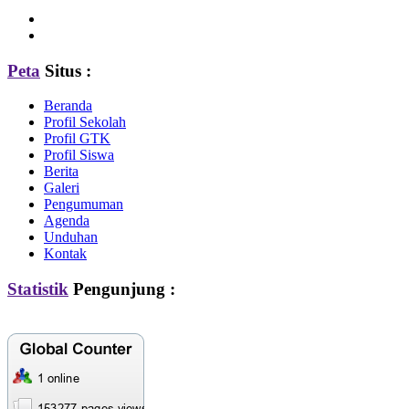
Peta
Situs :
Beranda
Profil Sekolah
Profil GTK
Profil Siswa
Berita
Galeri
Pengumuman
Agenda
Unduhan
Kontak
Statistik
Pengunjung :