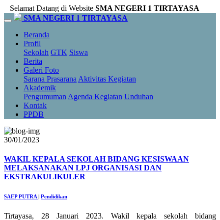
Selamat Datang di Website
SMA NEGERI 1 TIRTAYASA
SMA NEGERI 1 TIRTAYASA
Beranda
Profil
Sekolah
GTK
Siswa
Berita
Galeri Foto
Sarana Prasarana
Aktivitas Kegiatan
Akademik
Pengumuman
Agenda Kegiatan
Unduhan
Kontak
PPDB
30/01/2023
WAKIL KEPALA SEKOLAH BIDANG KESISWAAN
MELAKSANAKAN LPJ ORGANISASI DAN
EKSTRAKULIKULER
SAEP PUTRA
|
Pendidikan
Tirtayasa, 28 Januari 2023. Wakil kepala sekolah bidang